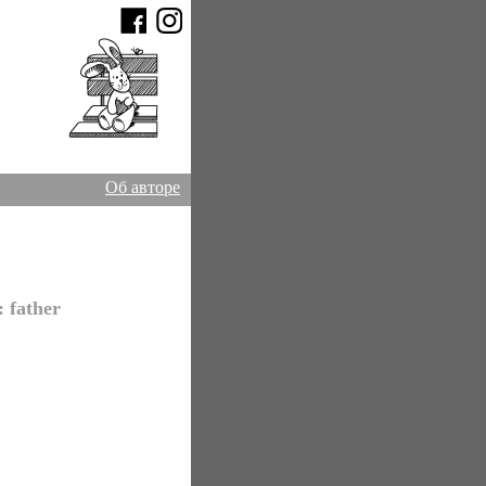
Об авторе
s:
father