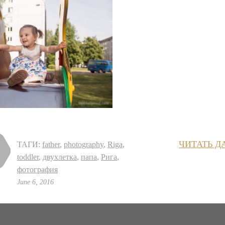
ЧИТАТЬ Д
ТАГИ:
father
,
photography
,
Riga
,
toddler
,
двухлетка
,
папа
,
Рига
,
фотография
June 6, 2016