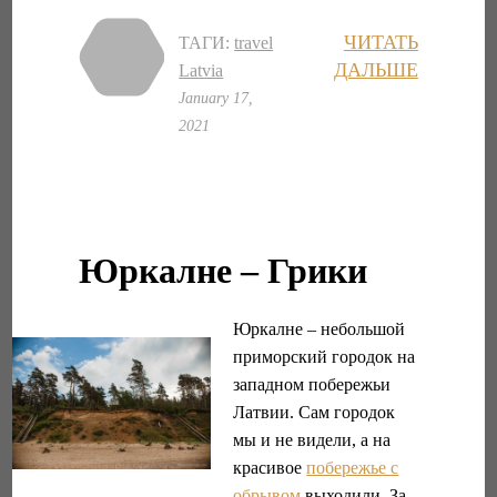
ЧИТАТЬ
ТАГИ:
travel
ДАЛЬШЕ
Latvia
January 17,
2021
Юркалне – Грики
Юркалне – небольшой
приморский городок на
западном побережьи
Латвии. Сам городок
мы и не видели, а на
красивое
побережье с
обрывом
выходили. За