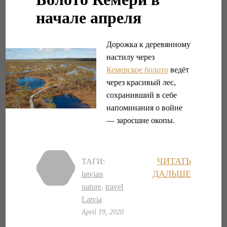
начале апреля
Дорожка к деревянному
настилу через
Кемерское болото
ведёт
через красивый лес,
сохранивший в себе
напоминания о войне
— заросшие окопы.
ЧИТАТЬ
ТАГИ:
ДАЛЬШЕ
latvian
nature
,
travel
Latvia
April 19, 2020