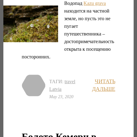
Водопад
Kazu grava
находится на частной
земле, но пусть это не
пугает
путешественника –
достопримечательность
открыта к посещению
посторонних.
ЧИТАТЬ
ТАГИ:
travel
ДАЛЬШЕ
Latvia
May 23, 2020
Болото Кемери в