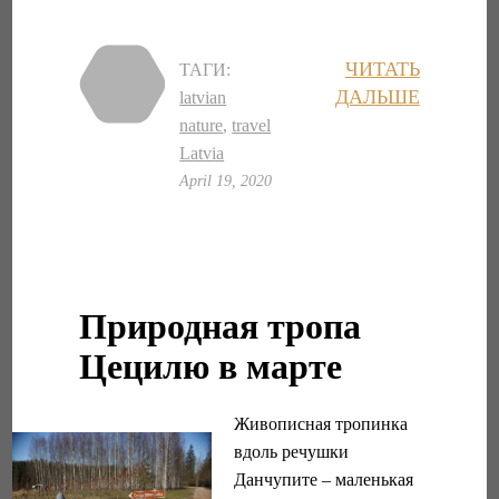
ЧИТАТЬ
ТАГИ:
ДАЛЬШЕ
latvian
nature
,
travel
Latvia
April 19, 2020
Природная тропа
Цецилю в марте
Живописная тропинка
вдоль речушки
Данчупите – маленькая