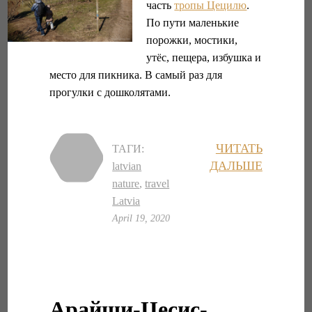
часть
тропы Цецилю
.
По пути маленькие
порожки, мостики,
утёс, пещера, избушка и
место для пикника. В самый раз для
прогулки с дошколятами.
ЧИТАТЬ
ТАГИ:
ДАЛЬШЕ
latvian
nature
,
travel
Latvia
April 19, 2020
Арайши-Цесис-