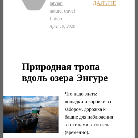
ДАЛЬШЕ
latvian
nature
,
travel
Latvia
April 19, 2020
Природная тропа
вдоль озера Энгуре
Что надо знать:
лошадки и коровки за
забором, дорожка к
башне для наблюдения
за птицами затоплена
(временно).